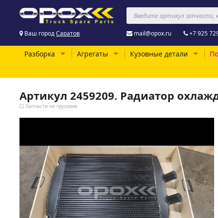
Ваш город
Саратов
mail@opox.ru
+7 925 72
Разборка
Агрегаты
Кузовные детали
По
Артикул 2459209. Радиатор охла
Запчасти на грузовик