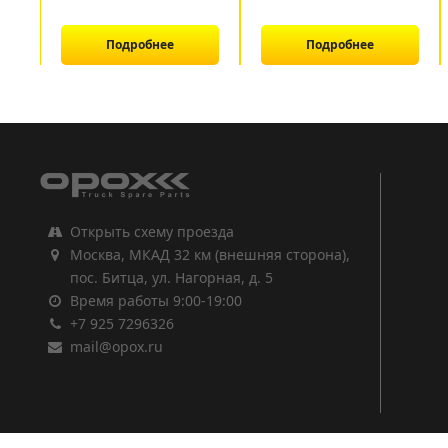
Подробнее
Подробнее
1
2
3
Открыть схему проезда
Москва, МКАД 32 км (внешняя сторона),
пос. Битца, ул. Нагорная, д. 5
Время работы 9:00-19:00
+7 925 7296326
mail@opox.ru