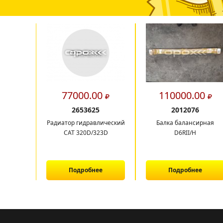
77000.00
110000.00
2653625
2012076
Радиатор гидравлический
Балка балансирная
CAT 320D/323D
D6RII/H
Подробнее
Подробнее
1
2
3