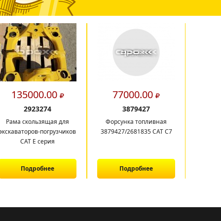
135000.00
77000.00
8
2923274
3879427
Рама скользящая для
Форсунка топливная
Рама 
экскаваторов-погрузчиков
3879427/2681835 CAT C7
экскава
CAT E серия
C
Подробнее
Подробнее