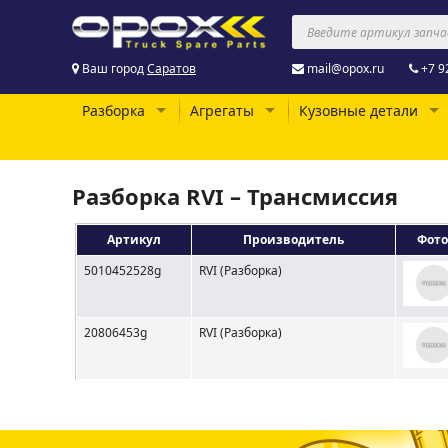
Ваш город
Саратов
mail@opox.ru
+7 9
Разборка
Агрегаты
Кузовные детали
Разборка RVI – Трансмиссия
Артикул
Производитель
Фото
5010452528g
RVI (Разборка)
20806453g
RVI (Разборка)