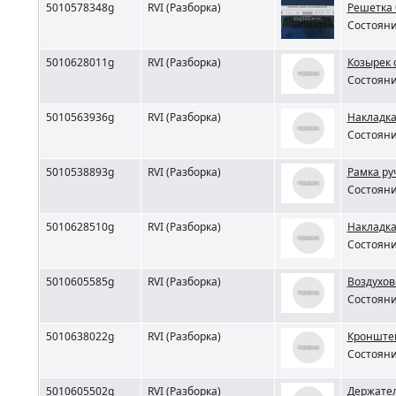
5010578348g
RVI (Разборка)
Решетка 
Состояни
5010628011g
RVI (Разборка)
Козырек 
Состояни
5010563936g
RVI (Разборка)
Накладка
Состояни
5010538893g
RVI (Разборка)
Рамка ру
Состояни
5010628510g
RVI (Разборка)
Накладка
Состояни
5010605585g
RVI (Разборка)
Воздухов
Состояни
5010638022g
RVI (Разборка)
Кронштей
Состояни
5010605502g
RVI (Разборка)
Держател