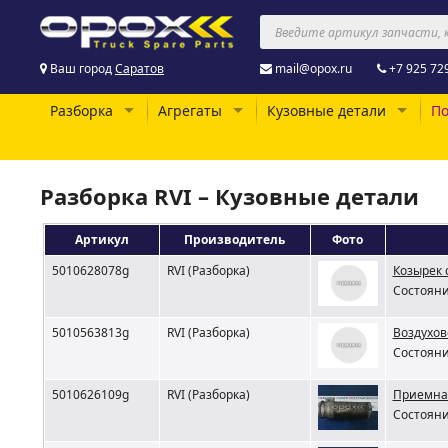
Ваш город
Саратов
mail@opox.ru
+7 925 72
Разборка
Агрегаты
Кузовные детали
По
Разборка RVI – Кузовные детали
Артикул
Производитель
Фото
5010628078g
RVI (Разборка)
Козырек 
Состояни
5010563813g
RVI (Разборка)
Воздухов
Состояни
5010626109g
RVI (Разборка)
Приемная
Состояни