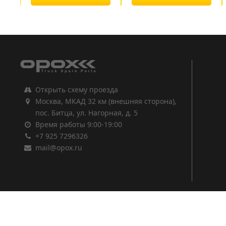
1
2
3
Открыть схему проезда
Москва, МКАД 32 км (внешняя сторона),
пос. Битца, ул. Нагорная, д. 5
Время работы 9:00-19:00
+7 925 7296326
mail@opox.ru