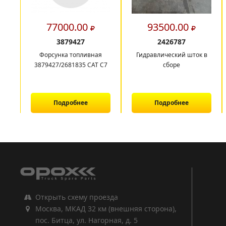
77000.00
93500.00
3879427
2426787
Форсунка топливная
Гидравлический шток в
3879427/2681835 CAT C7
сборе
Подробнее
Подробнее
1
2
3
Открыть схему проезда
Москва, МКАД 32 км (внешняя сторона),
пос. Битца, ул. Нагорная, д. 5