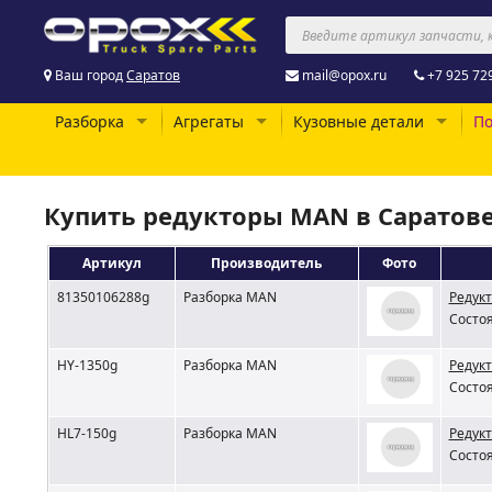
Ваш город
Саратов
mail@opox.ru
+7 925 72
Разборка
Агрегаты
Кузовные детали
По
Купить редукторы MAN в Саратове
Артикул
Производитель
Фото
81350106288g
Разборка MAN
Редукт
Состоя
HY-1350g
Разборка MAN
Редукт
Состоя
HL7-150g
Разборка MAN
Редукт
Состоя