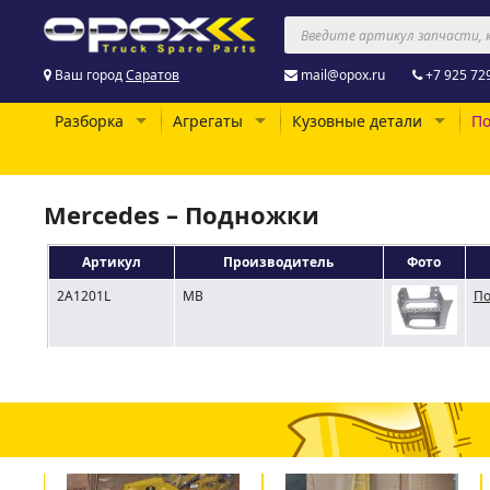
Ваш город
Саратов
mail@opox.ru
+7 925 72
Разборка
Агрегаты
Кузовные детали
По
Mercedes – Подножки
Артикул
Производитель
Фото
2A1201L
MB
По