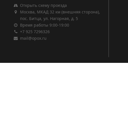
Открыть схему проезда
Москва, МКАД 32 км (внешняя сторона),
пос. Битца, ул. Нагорная, д. 5
Время работы 9:00-19:00
+7 925 7296326
mail@opox.ru