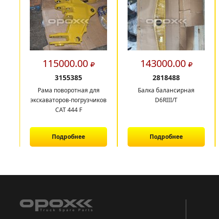
115000.00
143000.00
3155385
2818488
Рама поворотная для
Балка балансирная
экскаваторов-погрузчиков
D6RIII/T
САТ 444 F
Подробнее
Подробнее
1
2
3