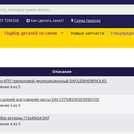
25 7296326
Как сделать заказ?
Схема проезда
Подбор деталей по схеме
Новые запчасти
Спецпредл
Описание
ан КПП трехходовой двухпозиционный DAF/LIEBHERR/VOLVO
яние 4 из 5
 задней оси (средняя часть) DAF CF75/85/95XF/XF95/105
яние 3 из 5
бок ретарды 110x49x54 DAF
яние 4 из 5