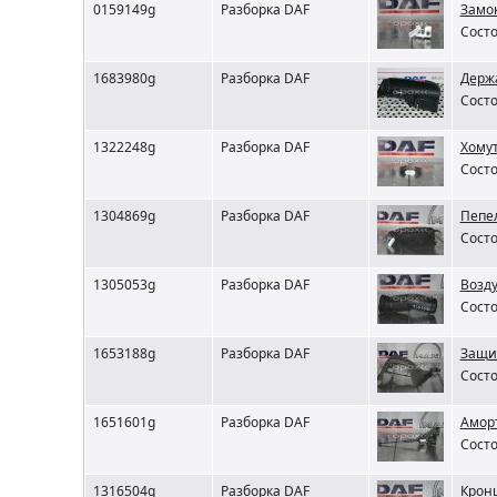
0159149g
Разборка DAF
Замо
Состо
1683980g
Разборка DAF
Держ
Состо
1322248g
Разборка DAF
Хому
Состо
1304869g
Разборка DAF
Пепе
Состо
1305053g
Разборка DAF
Возду
Состо
1653188g
Разборка DAF
Защи
Состо
1651601g
Разборка DAF
Амор
Состо
1316504g
Разборка DAF
Крон