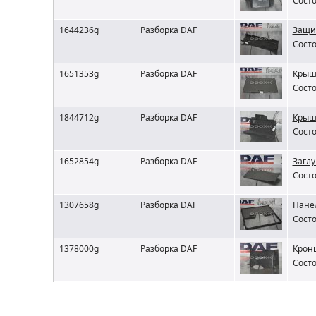
Состо
1644236g
Разборка DAF
Защи
Состо
1651353g
Разборка DAF
Крыш
Состо
1844712g
Разборка DAF
Крыш
Состо
1652854g
Разборка DAF
Загл
Состо
1307658g
Разборка DAF
Пане
Состо
1378000g
Разборка DAF
Крон
Состо