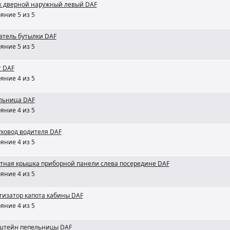
к дверной наружный левый DAF
яние 5 из 5
атель бутылки DAF
яние 5 из 5
т DAF
яние 4 из 5
льница DAF
яние 4 из 5
ховод водителя DAF
яние 4 из 5
тная крышка приборной панели слева посередине DAF
яние 4 из 5
тизатор капота кабины DAF
яние 4 из 5
штейн пепельницы DAF