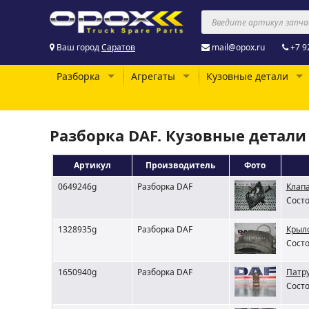
Ваш город
Саратов
mail@opox.ru
+7 9
Разборка
Агрегаты
Кузовные детали
Разборка DAF. Кузовные детали
Артикул
Производитель
Фото
0649246g
Разборка DAF
Клап
Состо
1328935g
Разборка DAF
Крыло
Состо
1650940g
Разборка DAF
Патру
Состо