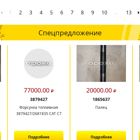
1
2
3
4
5
6
7
8
9
10
...
13
Спецпредложение
77000.00
20000.00
3879427
1865637
Форсунка топливная
Палец
3879427/2681835 CAT C7
Подробнее
Подробнее