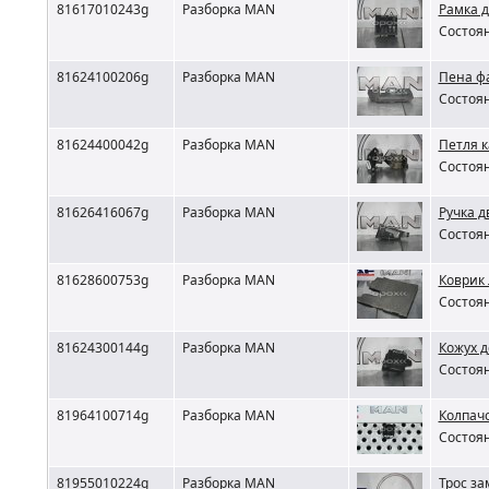
81617010243g
Разборка MAN
Рамка 
Состоян
81624100206g
Разборка MAN
Пена ф
Состоян
81624400042g
Разборка MAN
Петля 
Состоян
81626416067g
Разборка MAN
Ручка 
Состоян
81628600753g
Разборка MAN
Коврик
Состоян
81624300144g
Разборка MAN
Кожух 
Состоян
81964100714g
Разборка MAN
Колпач
Состоян
81955010224g
Разборка MAN
Трос з