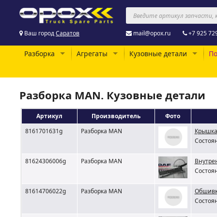
Ваш город
Саратов
mail@opox.ru
+7 925 72
Разборка
Агрегаты
Кузовные детали
По
Разборка MAN. Кузовные детали
Артикул
Производитель
Фото
8161701631g
Разборка MAN
Крышка
Состоян
81624306006g
Разборка MAN
Внутре
Состоян
81614706022g
Разборка MAN
Обшивк
Состоян