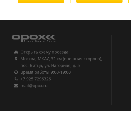
1
2
3
Открыть схему проезда
Москва, МКАД 32 км (внешняя сторона),
пос. Битца, ул. Нагорная, д. 5
Время работы 9:00-19:00
+7 925 7296326
mail@opox.ru