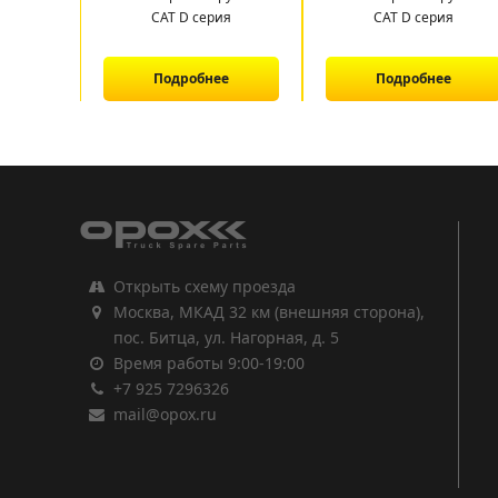
CAT D серия
CAT D серия
Подробнее
Подробнее
1
2
3
Открыть схему проезда
Москва, МКАД 32 км (внешняя сторона),
пос. Битца, ул. Нагорная, д. 5
Время работы 9:00-19:00
+7 925 7296326
mail@opox.ru