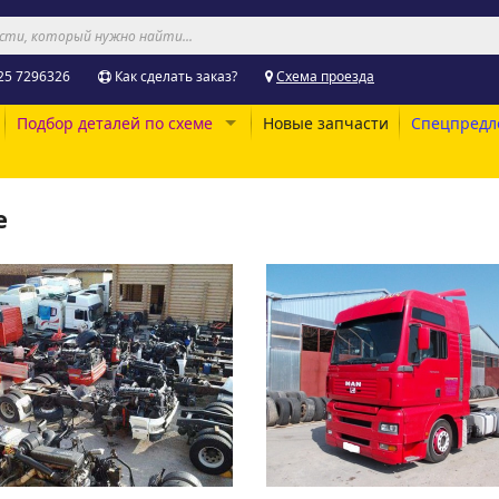
25 7296326
Как сделать заказ?
Схема проезда
Подбор деталей по схеме
Новые запчасти
Спецпредл
е