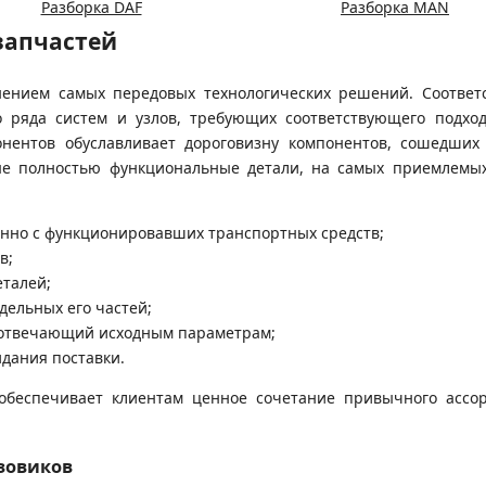
Разборка DAF
Разборка MAN
запчастей
нением самых передовых технологических решений. Соответ
о ряда систем и узлов, требующих соответствующего подхо
онентов обуславливает дороговизну компонентов, сошедших 
е полностью функциональные детали, на самых приемлемых 
нно с функционировавших транспортных средств;
в;
еталей;
дельных его частей;
 отвечающий исходным параметрам;
идания поставки.
обеспечивает клиентам ценное сочетание привычного ассо
зовиков