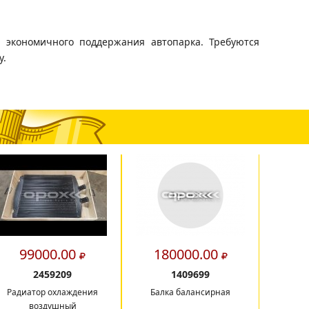
 экономичного поддержания автопарка. Требуются
у.
99000.00
180000.00
2
2459209
1409699
Радиатор охлаждения
Балка балансирная
Вал кар
воздушный