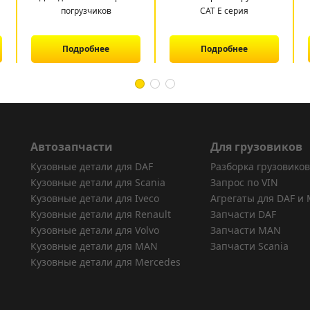
погрузчиков
CAT E серия
Подробнее
Подробнее
Автозапчасти
Для грузовиков
Кузовные детали для DAF
Разборка грузовиков
Кузовные детали для Scania
Запрос по VIN
Кузовные детали для Iveco
Агрегаты для DAF и
Кузовные детали для Renault
Запчасти DAF
Кузовные детали для Volvo
Запчасти MAN
Кузовные детали для MAN
Запчасти Scania
Кузовные детали для Mercedes