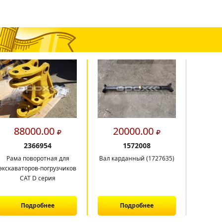
88000.00
20000.00
16
2366954
1572008
Рама поворотная для
Вал карданный (1727635)
Балк
экскаваторов-погрузчиков
CAT D серия
Подробнее
Подробнее