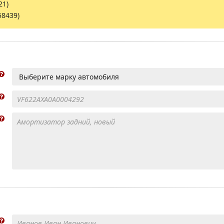
21)
58439)