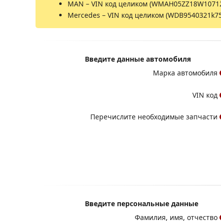
MAN – VIN код целиком (WMAH05ZZ18W1071
Mercedes – VIN код целиком (WDB9540321k7
Введите данные автомобиля
Марка автомобиля
VIN код
Перечислите необходимые запчасти
Введите персональные данные
Фамилия, имя, отчество