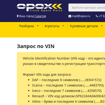
Ваш город
Саратов
mail@opox.ru
+7 9
Разборка
Агрегаты
Кузовные детали
Запрос по VIN
Vehicle Identification Number (VIN код) – это и
указан в свидетельстве о регистрации транспортн
Формат VIN кода для запроса:
DAF – последние 8 символов (……0E641572)
Scania – последние 7 символов (……4483793)
Iveco – последние 7 символов (……4258570)
Renault – VIN код целиком (VF622AXA0A00042
Volvo – буква и последние 6 символов (……B2