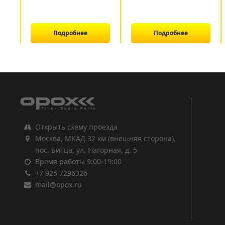
Подробнее
Подробнее
1
2
3
Открыть схему проезда
Москва, МКАД 32 км (внешняя сторона),
пос. Битца, ул. Нагорная, д. 5
Время работы 9:00-19:00
+7 925 7296326
mail@opox.ru