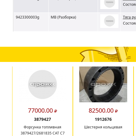
Состоя
9423300003g
MB (Разборка)
Тяга р
Состоя
77000.00
82500.00
3879427
1912676
Форсунка топливная
Шестерня кольцевая
3879427/2681835 CAT C7