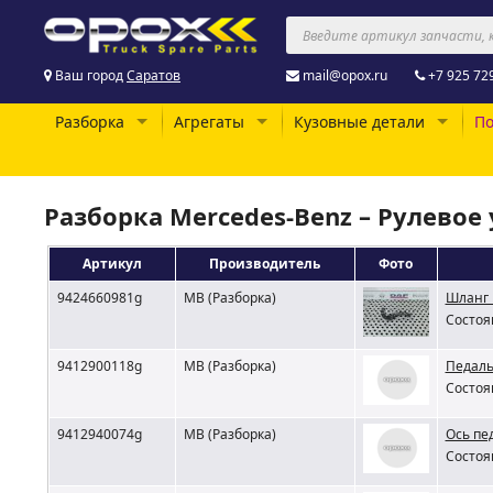
Ваш город
Саратов
mail@opox.ru
+7 925 72
Разборка
Агрегаты
Кузовные детали
По
Разборка Mercedes-Benz – Рулевое
Артикул
Производитель
Фото
9424660981g
MB (Разборка)
Шланг 
Состоя
9412900118g
MB (Разборка)
Педаль
Состоя
9412940074g
MB (Разборка)
Ось пе
Состоя