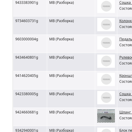
9433383901g
MB (Разборка)
Сошка 
Состоя
9734603731g
MB (Разборка)
Колонк
Состоя
9603000004g
MB (Разборка)
Педаль
Состоя
9434640801g
MB (Разборка)
Рулево
Состоя
9414620405g
MB (Разборка)
Кроншт
Состоя
9423380005g
MB (Разборка)
Сошка 
Состоя
9424660681g
MB (Разборка)
Шланг 
Состоя
9342940001g
MB (Разборка)
Блок п