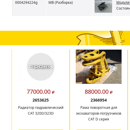
0004294224g
MB (Разборка)
Модулят
Состоян
77000.00
88000.00
2653625
2366954
Радиатор гидравлический
Рама поворотная для
CAT 320D/323D
экскаваторов-погрузчиков
CAT D серия