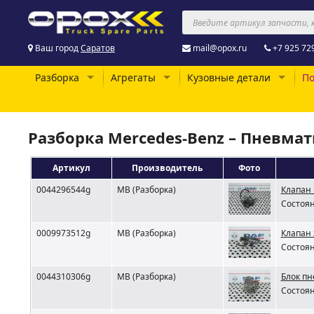
Ваш город
Саратов
mail@opox.ru
+7 925 72
Разборка
Агрегаты
Кузовные детали
По
Разборка Mercedes-Benz – Пневма
Артикул
Производитель
Фото
0044296544g
MB (Разборка)
Клапан 
Состоян
0009973512g
MB (Разборка)
Клапан 
Состоян
0044310306g
MB (Разборка)
Блок пн
Состоян