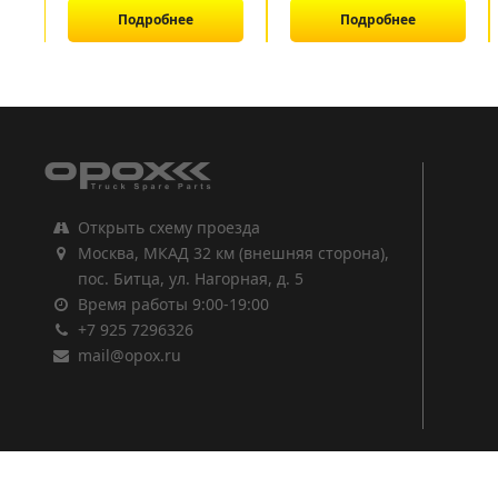
Подробнее
Подробнее
1
2
3
Открыть схему проезда
Москва, МКАД 32 км (внешняя сторона),
пос. Битца, ул. Нагорная, д. 5
Время работы 9:00-19:00
+7 925 7296326
mail@opox.ru