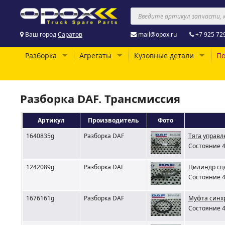
Ваш город
Саратов
mail@opox.ru
+7 925 72
Разборка
Агрегаты
Кузовные детали
По
Разборка DAF. Трансмиссия
Артикул
Производитель
Фото
1640835g
Разборка DAF
Тяга управ
Состояние 4
1242089g
Разборка DAF
Цилиндр сц
Состояние 4
1676161g
Разборка DAF
Муфта синхр
Состояние 4