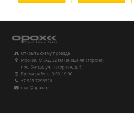
1
2
3
Открыть схему проезда
Москва, МКАД 32 км (внешняя сторона),
пос. Битца, ул. Нагорная, д. 5
Время работы 9:00-19:00
+7 925 7296326
mail@opox.ru