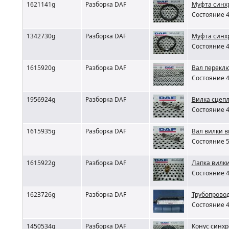
1621141g
Разборка DAF
Муфта синхр
Состояние 4
1342730g
Разборка DAF
Муфта синхр
Состояние 4
1615920g
Разборка DAF
Вал перекл
Состояние 4
1956924g
Разборка DAF
Вилка сцеп
Состояние 4
1615935g
Разборка DAF
Вал вилки 
Состояние 5
1615922g
Разборка DAF
Лапка вилк
Состояние 4
1623726g
Разборка DAF
Трубопрово
Состояние 4
1450534g
Разборка DAF
Конус синх